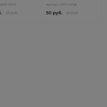
NSHP-5V7O
Артикул
0P7Y-FVQB
.
50 руб.
63 руб.
63 руб.