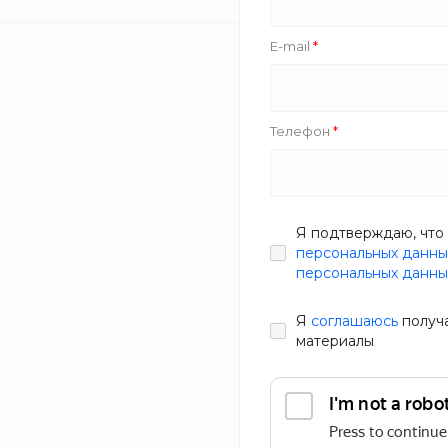
Бренд
E-mail
Телефон
Nivela
Zazol
Фокус
Я подтверждаю, что 
Black White
персональных данны
Furniture Minimalist
персональных данны
Techi
The Bird
Я
соглашаюсь
получ
Сытные палоч
Indesign
материалы
креветками
Облако Знаний
В наличии
HappyStar
Артикул
PSLT-43E