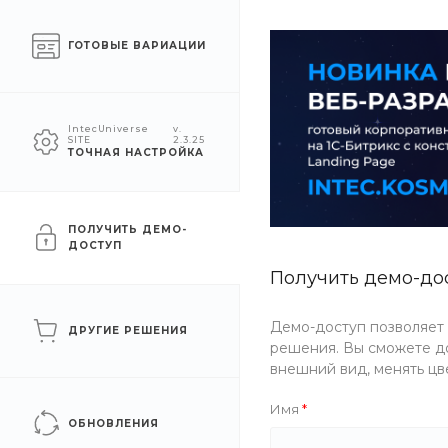
Москва
ГОТОВЫЕ ВАРИАЦИИ
КАТАЛОГ
КОМПАНИЯ
УСЛУГ
IntecUniverse
v.
SITE
2.3.25
ТОЧНАЯ НАСТРОЙКА
Главная
/
Каталог товаров
/
Еда
/
Закуски
Закуски
ПОЛУЧИТЬ ДЕМО-
ДОСТУП
Получить демо-до
Ассорти
Демо-доступ позволяет
ДРУГИЕ РЕШЕНИЯ
решения. Вы сможете до
внешний вид, менять цв
Имя
ФИЛЬТР
ОБНОВЛЕНИЯ