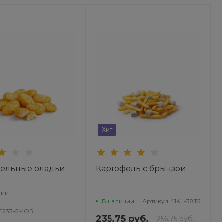
Хит
фельные оладьи
Картофель с брынзой
чии
В наличии
Артикул
41KL-38T5
E233-5MOR
235.75 руб.
256.75 руб.