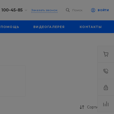
) 100-45-85
Заказать звонок
Поиск
ВОЙТИ
0-45-85
ПОМОЩЬ
ВИДЕОГАЛЕРЕЯ
КОНТАКТЫ
л.
я, д. 39
18:30
одной
eb.ru
0-45-85
л.
я, д. 39
18:30
одной
eb.ru
Сортировка