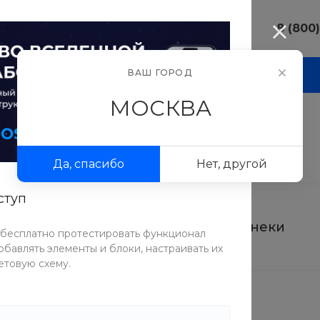
8 (800
8 (800) 10
ВАШ ГОРОД
И
АКЦИИ
ПРОЕКТЫ
ФОТОГАЛЕРЕЯ
г. Москва, у
Люсиновска
МОСКВА
Пн-Пт 9:30-
Сб-Вс Вых
sale@intecw
Да, спасибо
Нет, другой
8 (800) 10
г. Москва, у
Люсиновска
ступ
Пн-Пт 9:30-
Сб-Вс Вых
Салаты
Снеки
 бесплатно протестировать функционал
sale@intecw
бавлять элементы и блоки, настраивать их
етовую схему.