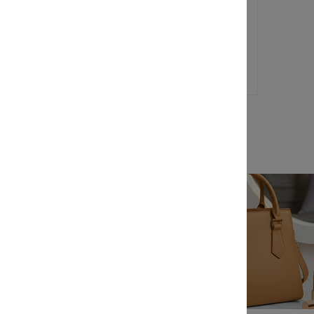
В наличии
F
Артикул
9PZ1-O3X5
50 руб.
уб.
63 руб.