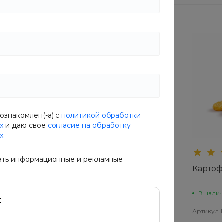
ознакомлен(-а) с
политикой обработки
х
и даю свое
согласие на обработку
Новинка
х
ать информационные и рекламные
ки с
Сытные палочки с
Карто
ветчиной
В наличии
В нали
7
Артикул
Q10Z-F88T
Артикул