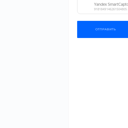
Вес
295 руб.
36
Основной ингредиент
ОТПРАВИТЬ
СБРОСИТЬ ФИЛЬТР
Одежда
Мебель
Новинка
Бытовая техника
Крылья барб
Спортивные товары
В наличии