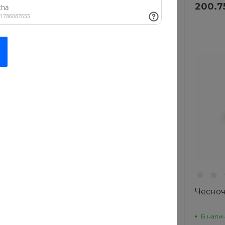
295 руб.
200.7
9 руб.
369 руб.
Новинка
Рекомендуем
екю
Куриные кусочки
Чесноч
В наличии
В нали