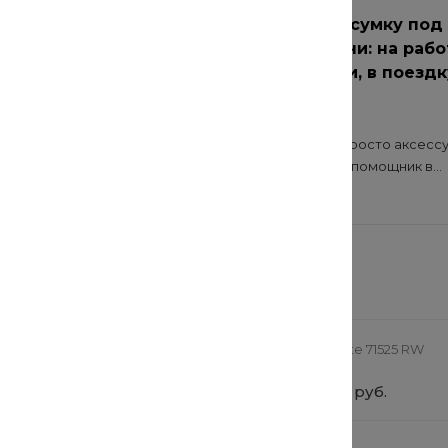
ремонт: как
Как выбрать сумку под
чественные
разные задачи: на рабо
для прогулки, в поездк
20 июл 2021
онт? Безопасность и
Сумка — это не просто аксессу
иалов — основа
функциональный помощник в...
..
 заинтересовать
ная коляска StrollPro
TechInnovate 71525 RW
0 руб.
от 69 900 руб.