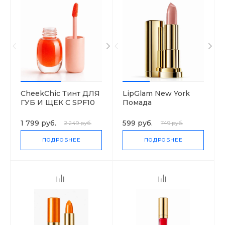
CheekChic Тинт ДЛЯ
LipGlam New York
ГУБ И ЩЕК С SPF10
Помада
УВЛАЖНЯЮЩАЯ
"COLOR
1 799 руб.
599 руб.
2 249 руб.
749 руб.
SENSATIONAL"
МАТОВОЕ
ПОДРОБНЕЕ
ПОДРОБНЕЕ
ОБНАЖЕНИЕ