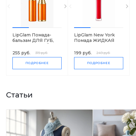
LipGlam Помада-
LipGlam New York
бальзам ДЛЯ ГУБ,
Помада ЖИДКАЯ
НАСЫЩЕННЫЙ
МАТОВАЯ
цвет
255 руб.
199 руб.
319 руб.
249 руб.
ПОДРОБНЕЕ
ПОДРОБНЕЕ
Статьи