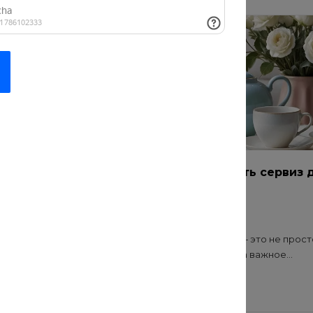
ремонт: как
Как подобрать сервиз 
чественные
дома
20 июл 2021
Выбор сервиза — это не прост
покупка посуды, а важное...
онт? Безопасность и
иалов — основа
..