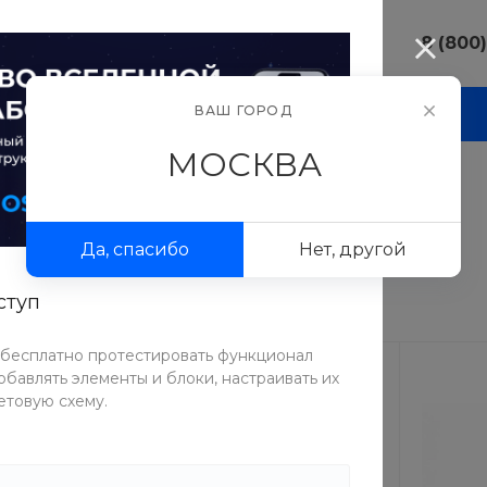
8 (800
8 (800) 10
ВАШ ГОРОД
И
АКЦИИ
ПРОЕКТЫ
ФОТОГАЛЕРЕЯ
г. Москва, у
Люсиновска
МОСКВА
Пн-Пт 9:30-
Сб-Вс Вых
sale@intecw
Да, спасибо
Нет, другой
8 (800) 10
г. Москва, у
Люсиновска
ступ
Пн-Пт 9:30-
Сб-Вс Вых
 бесплатно протестировать функционал
sale@intecw
бавлять элементы и блоки, настраивать их
етовую схему.