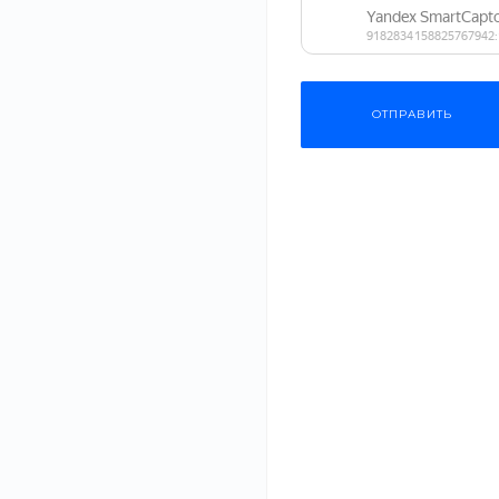
Спортивные товары
Косметика
ОТПРАВИТЬ
Садовая техника
Сантехника
Безопасный 
Строительные материалы
выбрать ка
материалы
Автотехника
20 июл 2021
Планируете рем
Еда
качество матер
здоровья вашей.