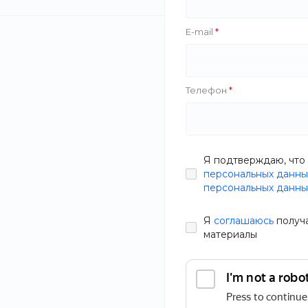
Zazol
Фокус
E-mail
HappyStar
Телефон
Вес
Соус барбекю
СБРОСИТЬ ФИЛЬТР
Я подтверждаю, что 
В наличии
персональных данны
персональных данны
Артикул
0P7Y-FV
Одежда
50 руб.
63 р
Я
соглашаюсь
получ
материалы
Мебель
Бытовая техника
Статьи