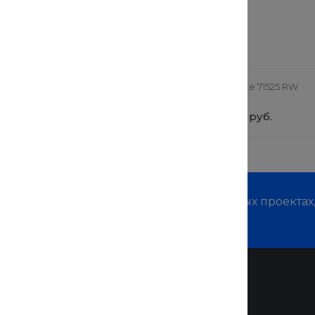
 заинтересовать
ная коляска StrollPro
TechInnovate 71525 RW
0 руб.
от 69 900 руб.
м о наших услугах, видах работ и типовых проектах
дивидуальное предложение!
Помощь
Покупки