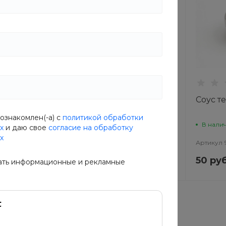
Сырный соус
Соус т
ознакомлен(-а) с
политикой обработки
В наличии
В нали
х
и даю свое
согласие на обработку
х
QB
Артикул
U583-9L6F
Артикул
50 руб.
50 руб
уб.
63 руб.
ать информационные и рекламные