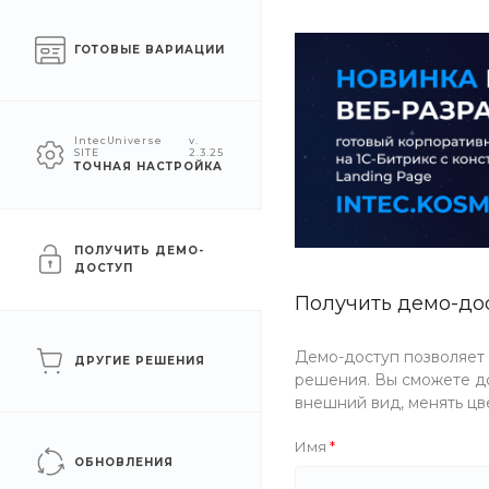
Москва
ГОТОВЫЕ ВАРИАЦИИ
КАТАЛОГ
КОМПАНИЯ
УСЛУГ
IntecUniverse
v.
SITE
2.3.25
ТОЧНАЯ НАСТРОЙКА
Главная
/
Каталог товаров
/
Еда
/
Соусы
/
Различные
Различные
ПОЛУЧИТЬ ДЕМО-
ДОСТУП
Получить демо-до
ФИЛЬТР
Демо-доступ позволяет
ДРУГИЕ РЕШЕНИЯ
Бренд
решения. Вы сможете до
внешний вид, менять цв
Имя
ОБНОВЛЕНИЯ