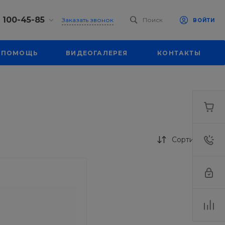
) 100-45-85
Заказать звонок
Поиск
ВОЙТИ
0-45-85
ПОМОЩЬ
ВИДЕОГАЛЕРЕЯ
КОНТАКТЫ
л.
я, д. 39
18:30
одной
eb.ru
0-45-85
л.
я, д. 39
Сортировка
18:30
одной
eb.ru