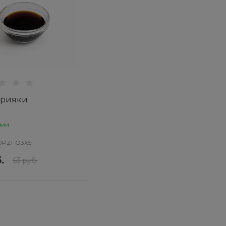
ерияки
чии
9PZ1-O3X5
.
63 руб.