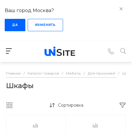
Ваш город Москва?
ДА
ИЗМЕНИТЬ
Главная
/
Каталог товаров
/
Мебель
/
Для прихожей
/
Шка
Шкафы
Сортировка