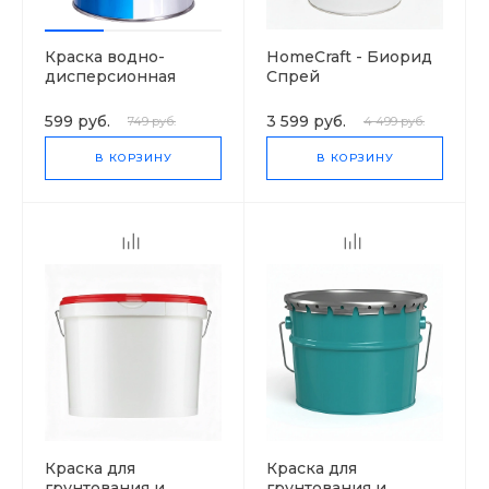
Краска водно-
HomeCraft - Биорид
дисперсионная
Спрей
HomeCraft цвет
белый 1 л
599 руб.
3 599 руб.
749 руб.
4 499 руб.
В КОРЗИНУ
В КОРЗИНУ
Краска для
Краска для
грунтования и
грунтования и