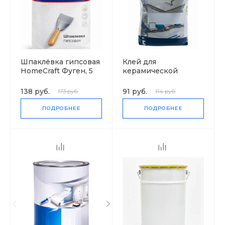
Шпаклёвка гипсовая
Клей для
HomeCraft Фуген, 5
керамической
кг
плитки усиленный
HomeCraft Pro, 5 кг
138 руб.
91 руб.
173 руб.
114 руб.
ПОДРОБНЕЕ
ПОДРОБНЕЕ