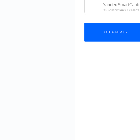
Одежда
Мебель
ОТПРАВИТЬ
Бытовая техника
Спортивные товары
Как выбрать
разные зада
Косметика
для прогулк
20 июл 2021
Садовая техника
Сумка — это не 
функциональный 
Сантехника