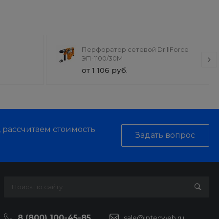
Перфоратор сетевой DrillForce
ЭП-1100/30М
от 1 106 руб.
, рассчитаем стоимость
Задать вопрос
8 (800) 100-45-85
sale@intecweb.ru