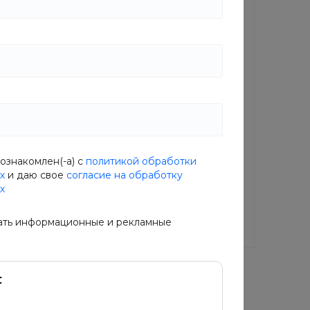
Хит
мяна
CheekChic Румяна
DETAMA
ГЕЛЕВЫЕ GUDETAMA
ознакомлен(-а) с
политикой обработки
СЛИВА
В наличии
х
и даю свое
согласие на обработку
х
N2
Артикул
E30F-4ALI
1 299 руб.
3 124 руб.
1 624 руб.
ать информационные и рекламные