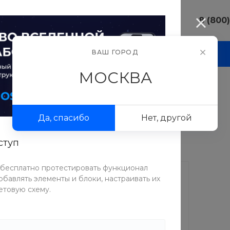
8 (800
8 (800) 10
ВАШ ГОРОД
И
АКЦИИ
ПРОЕКТЫ
ФОТОГАЛЕРЕЯ
г. Москва, у
Люсиновска
МОСКВА
Пн-Пт 9:30-
Сб-Вс Вых
Топы и базы
sale@intecw
Да, спасибо
Нет, другой
8 (800) 10
г. Москва, у
Люсиновска
ступ
Пн-Пт 9:30-
Сб-Вс Вых
 бесплатно протестировать функционал
sale@intecw
бавлять элементы и блоки, настраивать их
етовую схему.