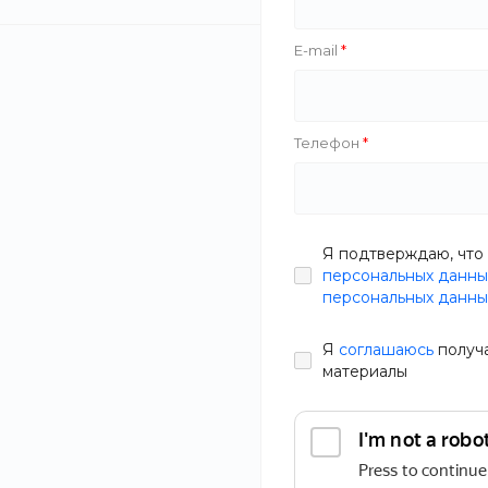
Zazol
HappyStar
E-mail
Тип
Новинка
Телефон
Производитель
CheekChic Ру
ГЕЛЕВЫЕ GU
Я подтверждаю, что 
СЛИВА
В наличии
персональных данны
Объем
персональных данны
Артикул
NOJH-79
2 499 руб.
Я
соглашаюсь
получ
Состав
материалы
СБРОСИТЬ ФИЛЬТР
Статьи