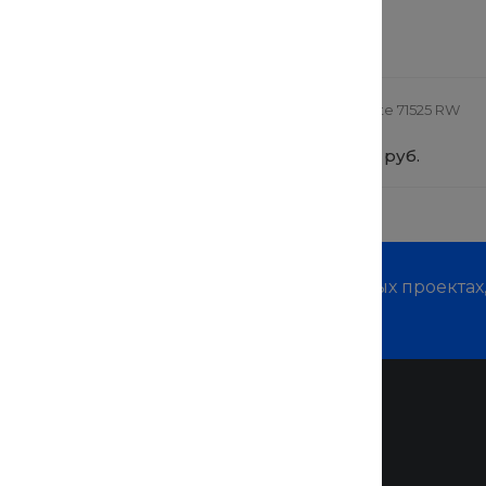
 заинтересовать
ная коляска StrollPro
TechInnovate 71525 RW
0 руб.
от 69 900 руб.
м о наших услугах, видах работ и типовых проектах
дивидуальное предложение!
Помощь
Покупки
Вопрос - ответ