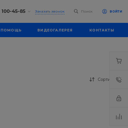
) 100-45-85
Заказать звонок
Поиск
ВОЙТИ
0-45-85
ПОМОЩЬ
ВИДЕОГАЛЕРЕЯ
КОНТАКТЫ
л.
я, д. 39
18:30
одной
eb.ru
0-45-85
л.
я, д. 39
Сортировка
18:30
одной
eb.ru