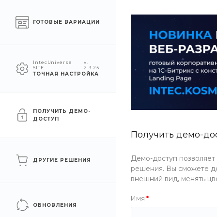
Москва
ГОТОВЫЕ ВАРИАЦИИ
КАТАЛОГ
КОМПАНИЯ
УСЛУГ
IntecUniverse
v.
SITE
2.3.25
ТОЧНАЯ НАСТРОЙКА
Главная
/
Каталог товаров
/
Косметика
/
Уход за ногтями
/
Топы и базы
ПОЛУЧИТЬ ДЕМО-
ДОСТУП
Получить демо-до
ФИЛЬТР
Демо-доступ позволяет
ДРУГИЕ РЕШЕНИЯ
Бренд
решения. Вы сможете до
внешний вид, менять цв
Имя
ОБНОВЛЕНИЯ