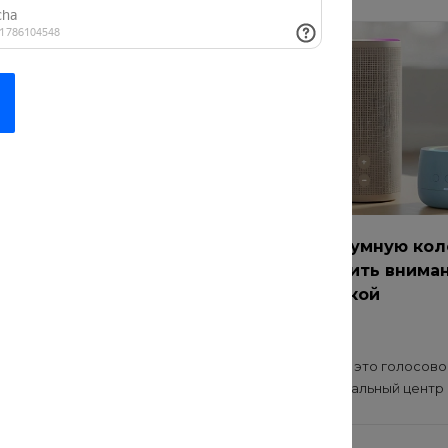
 сумку под
Как выбрать умную кол
чи: на работу,
на что обратить внима
и, в поездку
перед покупкой
20 июл 2021
просто аксессуар, а
Умная колонка — это голосово
помощник в...
помощник, музыкальный центр и 