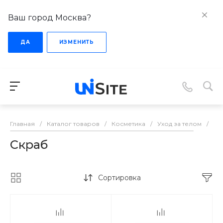
Ваш город Москва?
ДА
ИЗМЕНИТЬ
Главная
/
Каталог товаров
/
Косметика
/
Уход за телом
/
Ск
Скраб
Сортировка