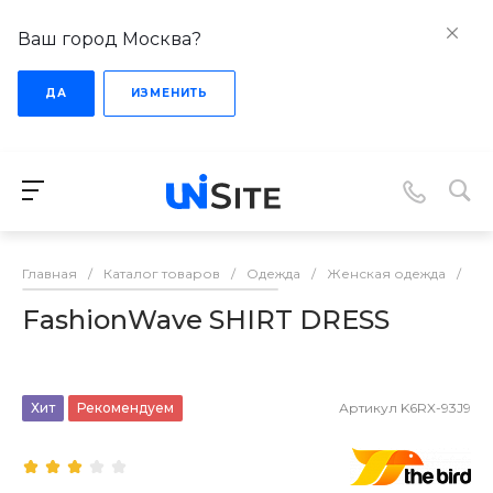
Ваш город Москва?
ДА
ИЗМЕНИТЬ
Главная
/
Каталог товаров
/
Одежда
/
Женская одежда
/
Пл
FashionWave SHIRT DRESS
Хит
Рекомендуем
Артикул
K6RX-93J9