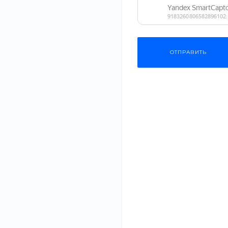
ОПИСАНИЕ
ХАРАКТЕРИСТИКИ
ДОКУМЕНТЫ
Наш интернет-магазин предлагает одежду и аксессуары 
товары любых размеров для всех типов фигур. Наши аксес
ОТПРАВИТЬ
достоинства и скрыть недостатки.
Широкие размерные сетки, приятные цены и большой выб
образов на все случаи жизни. Мы поможем с выбором одеж
будет модно и актуально в этом сезоне.
‹
›
Рекомендуем
Низкие кеды
PackPro 
от 3 875 руб.
от 5 999