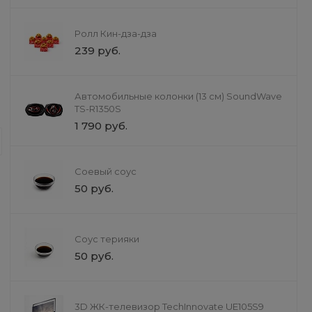
Ролл Кин-дза-дза
239 руб.
Доставка
Автомобильные колонки (13 см) SoundWave
TS-R1350S
Всё для домашних живот
1 790 руб.
Мы создали уникальное пространст
товары, но и полный спектр профе
заботе о здоровье, красоте и счас
Соевый соус
пушистого друга.
50 руб.
Соус терияки
50 руб.
3D ЖК-телевизор TechInnovate UE105S9