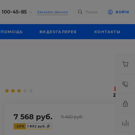
) 100-45-85
Заказать звонок
Поиск
ВОЙТИ
0-45-85
ПОМОЩЬ
ВИДЕОГАЛЕРЕЯ
КОНТАКТЫ
л.
я, д. 39
18:30
одной
eb.ru
0-45-85
л.
я, д. 39
18:30
одной
eb.ru
7 568 руб.
9 460 руб.
-20%
1 892 руб.