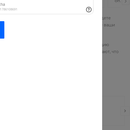
ВИДЕО
ОТЗЫВЫ
КАК КУПИТЬ?
ОПЛАТА
проверенных брендов. В нашем каталоге вы найдете
суары, одежда и обувь помогут подчеркнуть все ваши
ор моделей позволят собрать стильную коллекцию
ды и аксессуаров: наши консультанты точно знают, что
Рюкзак
Ремень
 руб.
2 500 руб.