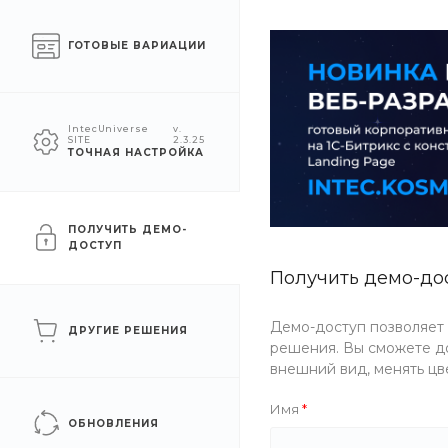
Москва
ГОТОВЫЕ ВАРИАЦИИ
КАТАЛОГ
КОМПАНИЯ
УСЛУГ
IntecUniverse
v.
SITE
2.3.25
ТОЧНАЯ НАСТРОЙКА
Главная
/
Каталог товаров
/
Одежда
/
Обувь
/
Низкие крос
Низкие кроссовки
ПОЛУЧИТЬ ДЕМО-
ДОСТУП
Получить демо-до
Артикул
BY4M-IVON
Демо-доступ позволяет
ДРУГИЕ РЕШЕНИЯ
решения. Вы сможете до
внешний вид, менять цв
Имя
ОБНОВЛЕНИЯ