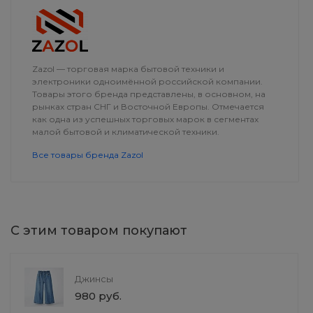
ДОСТАВКА
Zazol — торговая марка бытовой техники и
электроники одноимённой российской компании.
Товары этого бренда представлены, в основном, на
рынках стран СНГ и Восточной Европы. Отмечается
как одна из успешных торговых марок в сегментах
малой бытовой и климатической техники.
Все товары бренда Zazol
С этим товаром покупают
Прикроватная тумба
HairLux Шамп
"ComfortLiving"
НОРМАЛЬНЫ
ЯБЛОКО И О
Джинсы
от 23 599 руб.
190 руб.
980 руб.