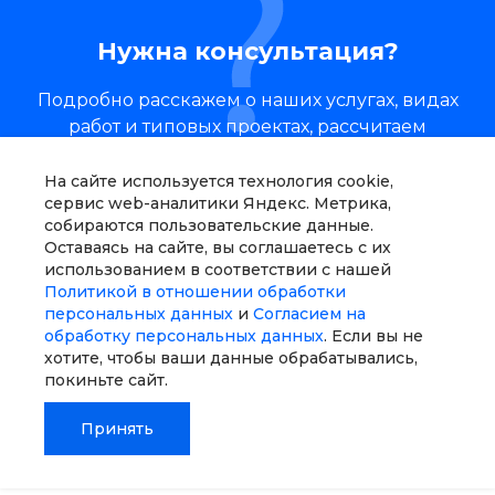
Нужна консультация?
Подробно расскажем о наших услугах, видах
работ и типовых проектах, рассчитаем
стоимость и подготовим индивидуальное
предложение!
На сайте используется технология cookie,
сервис web-аналитики Яндекс. Метрика,
собираются пользовательские данные.
Задать вопрос
Оставаясь на сайте, вы соглашаетесь с их
использованием в соответствии с нашей
Политикой в отношении обработки
персональных данных
и
Согласием на
обработку персональных данных
. Если вы не
хотите, чтобы ваши данные обрабатывались,
О компании
покиньте сайт.
Принять
Услуги
Главная
Главная
Кабинет
Кабинет
Корзина
Корзина
Сравнение
Сравнение