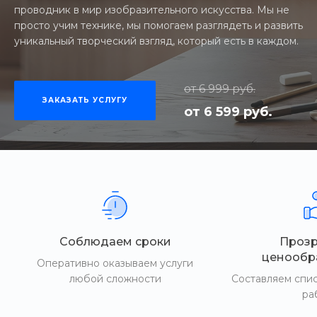
проводник в мир изобразительного искусства. Мы не
просто учим технике, мы помогаем разглядеть и развить
уникальный творческий взгляд, который есть в каждом.
от 6 999 руб.
ЗАКАЗАТЬ УСЛУГУ
от 6 599 руб.
Соблюдаем сроки
Проз
ценообр
Оперативно оказываем услуги
любой сложности
Составляем спи
ра