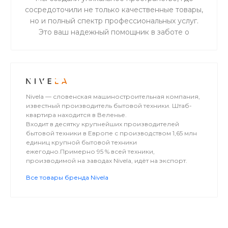
сосредоточили не только качественные товары,
но и полный спектр профессиональных услуг.
Это ваш надежный помощник в заботе о
здоровье, красоте и счастливой жизни вашего
хвостатого, пернатого или пушистого друга.
Nivela — словенская машиностроительная компания,
известный производитель бытовой техники. Штаб-
квартира находится в Веленье.
Входит в десятку крупнейших производителей
бытовой техники в Европе с производством 1,65 млн
единиц крупной бытовой техники
ежегодно.Примерно 95 % всей техники,
производимой на заводах Nivela, идёт на экспорт.
Все товары бренда Nivela