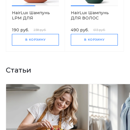
HairLux Шампунь
HairLux Шампунь
LPM ДЛЯ
ДЛЯ ВОЛОС
НОРМАЛЬНЫХ
"EXTREME 3 МАСЛА"
ВОЛОС ЯБЛОКО И
190 руб.
490 руб.
238 руб.
613 руб.
ОЛИВА
В КОРЗИНУ
В КОРЗИНУ
Статьи