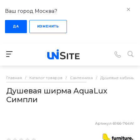
Ваш город Москва?
ДА
ИЗМЕНИТЬ
Главная
/
Каталог товаров
/
Сантехника
/
Душевые кабины
/
Душевая ширма AquaLux
Симпли
Артикул
6966-764W