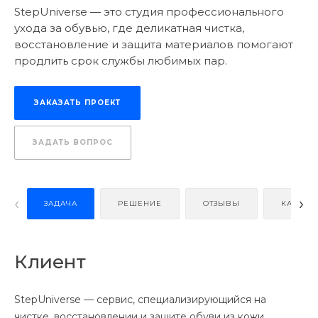
StepUniverse — это студия профессионального
ухода за обувью, где деликатная чистка,
восстановление и защита материалов помогают
продлить срок службы любимых пар.
ЗАКАЗАТЬ ПРОЕКТ
ЗАДАТЬ ВОПРОС
‹
›
ЗАДАЧА
РЕШЕНИЕ
ОТЗЫВЫ
КАК ЗАК
Клиент
StepUniverse — сервис, специализирующийся на
чистке, восстановлении и защите обуви из кожи,