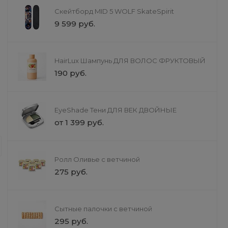
Скейтборд MID 5 WOLF SkateSpirit
3 990 руб.
от 1 899 руб.
9 599 руб.
HairLux Шампунь ДЛЯ ВОЛОС ФРУКТОВЫЙ
190 руб.
EyeShade Тени ДЛЯ ВЕК ДВОЙНЫЕ
Доставка
от 1 399 руб.
Услуги недвижимости
Мы предлагаем услуги в сфере нед
специалисты помогут вам на каждо
Ролл Оливье с ветчиной
потребности. Мы гарантируем прозр
275 руб.
доверие наших клиентов.
Сытные палочки с ветчиной
295 руб.