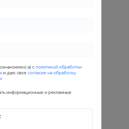
Характеристики
Производитель
—
Россия
Габариты
—
20 дюймов
Состав
—
Сталь
Сезон
—
мульти
ознакомлен(-а) с
политикой обработки
х
и даю свое
согласие на обработку
х
ать информационные и рекламные