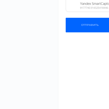
равнодушным маленького экстремала.
ОПИСАНИЕ
ХАРАКТЕРИСТИКИ
ДОКУМЕНТЫ
ОТПРАВИТЬ
В нашем интернет-магазине вы найдете все необходимое 
качественные и безопасные товары для активного отдых
спортивных товаров и инвентаря.
Наш интернет-магазин предлагает спорттовары, которые 
размерной сетке. Вся продукция изготовлена из качестве
‹
›
отдых станут более комфортными.
Рекомендуем
Низкие кеды
Клей для