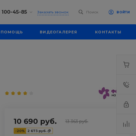
) 100-45-85
Заказать звонок
Поиск
ВОЙТИ
0-45-85
ПОМОЩЬ
ВИДЕОГАЛЕРЕЯ
КОНТАКТЫ
л.
я, д. 39
18:30
одной
eb.ru
0-45-85
л.
я, д. 39
18:30
одной
eb.ru
10 690 руб.
13 363 руб.
-20%
2 673 руб.