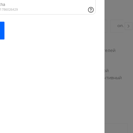
ВИДЕО
ОТЗЫВЫ
КАК КУПИТЬ?
ОПЛАТА
для занятий спортом. В каталоге представлены
а. Мы закупаем продукцию у ведущих производителей
подойдут и детям, и взрослым благодаря широкой
нных и безопасных материалов. С нами спорт и активный
 керамической
BodyEssence Крем