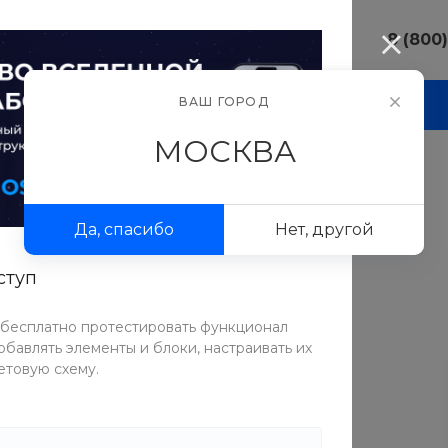
8 (800
8 (800) 10
ВАШ ГОРОД
И
АКЦИИ
ПРОЕКТЫ
ФОТОГАЛЕРЕЯ
г. Москва, у
Люсиновска
МОСКВА
Пн-Пт 9:30-
Сб-Вс Вых
ды
/
Велосипед MotionTech Raptor 20 (Синий-белый)
sale@intecw
aptor 20 (Синий-белый)
Да, спасибо
Нет, другой
8 (800) 10
г. Москва, у
Люсиновска
ступ
Пн-Пт 9:30-
СРАВНИТЬ
Сб-Вс Вых
 бесплатно протестировать функционал
sale@intecw
бавлять элементы и блоки, настраивать их
ТОВАР УЧАСТВУЕТ В АКЦИИ
етовую схему.
Возвращай деньги за покупки за рубежом
Таблица размеров