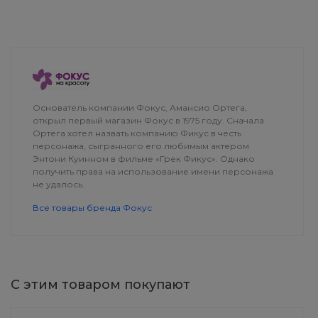
ДОСТАВКА
Основатель компании Фокус, Амансио Ортега,
открыл первый магазин Фокус в 1975 году. Сначала
Ортега хотел назвать компанию Фикус в честь
персонажа, сыгранного его любимым актером
Энтони Куинном в фильме «Грек Фикус». Однако
получить права на использование имени персонажа
не удалось.
Все товары бренда Фокус
С этим товаром покупают
HairLux Набор GIN УХОД
EyeShade Тени