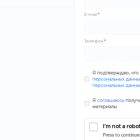
E-mail
Телефон
Я подтверждаю, что 
персональных данны
персональных данны
Я
соглашаюсь
получ
материалы
Первый горный велосипед Larsen Raptor для юного
райдера. Яркий и агрессивный дизайн не оставит