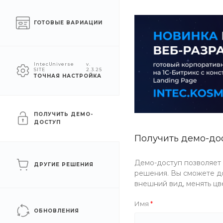
Москва
ГОТОВЫЕ ВАРИАЦИИ
КАТАЛОГ
КОМПАНИЯ
УСЛУГ
IntecUniverse
v.
SITE
2.3.25
ТОЧНАЯ НАСТРОЙКА
Главная
/
Каталог товаров
/
Спортивные товары
/
Велосипе
Велосипед MotionTech R
ПОЛУЧИТЬ ДЕМО-
ДОСТУП
Получить демо-до
Хит
Новинка
Артикул
Z62P-622V
Рекомендуем
Демо-доступ позволяет
ДРУГИЕ РЕШЕНИЯ
решения. Вы сможете до
внешний вид, менять цв
Имя
ОБНОВЛЕНИЯ