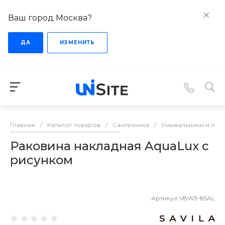
Ваш город Москва?
ДА
ИЗМЕНИТЬ
Главная
/
Каталог товаров
/
Сантехника
/
Умывальники и пье
Раковина накладная AquaLux с
рисунком
Артикул
V8W3-85AL