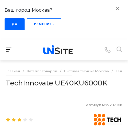
Ваш город Москва?
ДА
ИЗМЕНИТЬ
Главная
/
Каталог товаров
/
Бытовая техника Москва
/
Телев
TechInnovate UE40KU6000K
Артикул
M9VV-MT5K